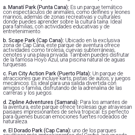
a. Manatí Park (Punta Cana):
Es un parque temático
con espectáculos de animales, como delfines y leones
marinos, además de zonas recreativas y culturales
donde puedes aprender sobre la cultura taína. Ideal
para familias, con actividades educativas y de
entretenimiento.
b. Scape Park (Cap Cana):
Ubicado en la exclusiva
zona de Cap Cana, este parque de aventura ofrece
actividades como tirolesa, cuevas subterráneas,
cenotes y una playa privada. También puedes disfrutar
de la famosa Hoyo Azul, una piscina natural de aguas
turquesas.
c. Fun City Action Park (Puerto Plata):
Un parque de
atracciones que incluye karts, pistas de autos, y juegos
mecánicos. Es ideal para una salida divertida con
amigos o familia, disfrutando de la adrenalina de las
carreras y los juegos.
d. Zipline Adventures (Samaná):
Para los amantes de
la aventura, este parque ofrece tirolesas que atraviesan
paisajes impresionantes de selva tropical. Es perfecto
para quienes buscan emociones fuertes rodeados de
naturaleza.
e. El Dorado Park (Cap Cana):
uno de los parques